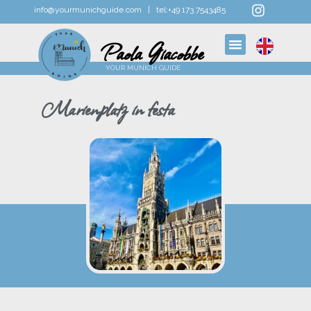
info@yourmunichguide.com |
tel:
+49 173 7543485
Paola Giacobbe
YOUR MUNICH GUIDE
Marienplatz in festa