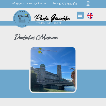
info@yourmunichguide.com |
tel:
+49 173 7543485
Paola Giacobbe
YOUR MUNICH GUIDE
Deutsches Museum